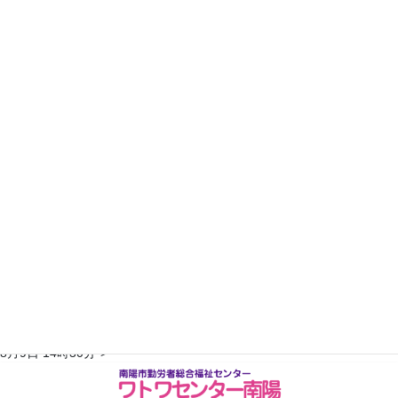
19
20
21
22
23
24
25
26
27
28
29
30
31
2023年4月
日
月
火
水
木
金
土
1
2
3
4
5
6
7
8
9
10
11
12
13
14
15
16
17
18
19
20
21
22
23
24
25
26
27
28
29
30
翌月へ >>
※予約状況は平日のみ更新されます。随時変更がありますので、詳しく
はお電話にてご確認ください。TEL：0238-47-6445最終更新：2026年
コ
ナ
8月9日 14時30分">
ン
ビ
テ
ゲ