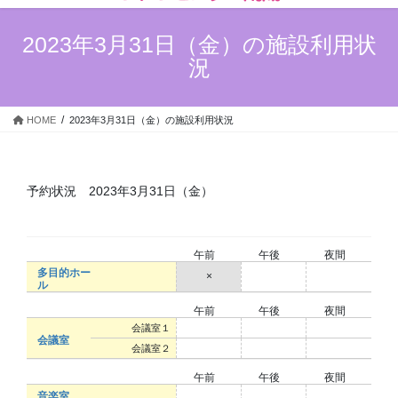
ン
ー
ツ
シ
2023年3月31日（金）の施設利用状
へ
ョ
況
ス
ン
キ
に
ッ
移
HOME
2023年3月31日（金）の施設利用状況
プ
動
予約状況 2023年3月31日（金）
午前
午後
夜間
多目的ホー
×
○
○
ル
午前
午後
夜間
○
○
○
会議室１
会議室
○
○
○
会議室２
午前
午後
夜間
○
○
○
音楽室