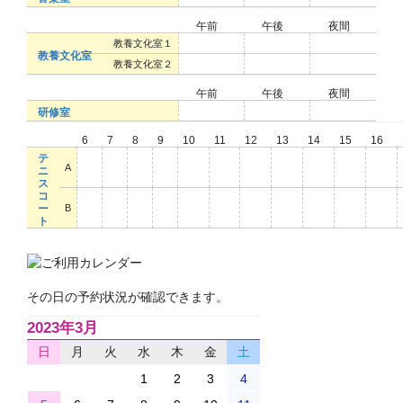
午前
午後
夜間
○
○
○
教養文化室１
教養文化室
○
○
○
教養文化室２
午前
午後
夜間
○
○
○
研修室
6
7
8
9
10
11
12
13
14
15
16
テ
○
○
○
○
○
○
○
○
○
○
○
A
ニ
ス
コ
○
○
○
○
○
○
○
○
○
○
○
ー
B
ト
その日の予約状況が確認できます。
2023年3月
日
月
火
水
木
金
土
1
2
3
4