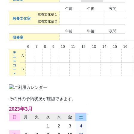
午前
午後
夜間
○
○
○
教養文化室１
教養文化室
○
○
○
教養文化室２
午前
午後
夜間
○
○
○
研修室
6
7
8
9
10
11
12
13
14
15
16
テ
○
○
○
○
○
○
○
○
○
○
○
A
ニ
ス
コ
○
○
○
○
○
○
○
○
○
○
○
ー
B
ト
その日の予約状況が確認できます。
2023年3月
日
月
火
水
木
金
土
1
2
3
4