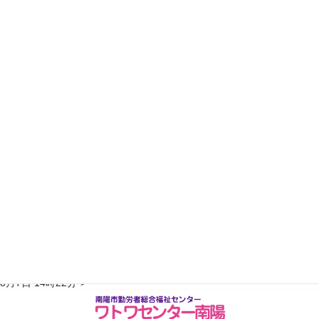
19
20
21
22
23
24
25
26
27
28
29
30
31
2023年4月
日
月
火
水
木
金
土
1
2
3
4
5
6
7
8
9
10
11
12
13
14
15
16
17
18
19
20
21
22
23
24
25
26
27
28
29
30
翌月へ >>
※予約状況は平日のみ更新されます。随時変更がありますので、詳しく
はお電話にてご確認ください。TEL：0238-47-6445最終更新：2026年
コ
ナ
8月7日 14時22分">
ン
ビ
テ
ゲ