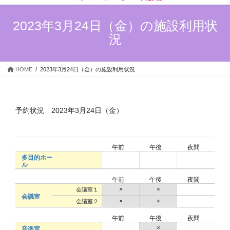
ン
ー
ツ
シ
2023年3月24日（金）の施設利用状
へ
ョ
況
ス
ン
キ
に
ッ
移
HOME
2023年3月24日（金）の施設利用状況
プ
動
予約状況 2023年3月24日（金）
午前
午後
夜間
多目的ホー
○
○
○
ル
午前
午後
夜間
×
×
○
会議室１
会議室
×
×
○
会議室２
午前
午後
夜間
○
×
○
音楽室