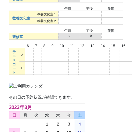
午前
午後
夜間
○
○
○
教養文化室１
教養文化室
○
○
○
教養文化室２
午前
午後
夜間
×
×
○
研修室
6
7
8
9
10
11
12
13
14
15
16
テ
○
○
○
○
○
○
○
○
○
○
○
A
ニ
ス
コ
○
○
○
○
○
○
○
○
○
○
○
ー
B
ト
その日の予約状況が確認できます。
2023年3月
日
月
火
水
木
金
土
1
2
3
4