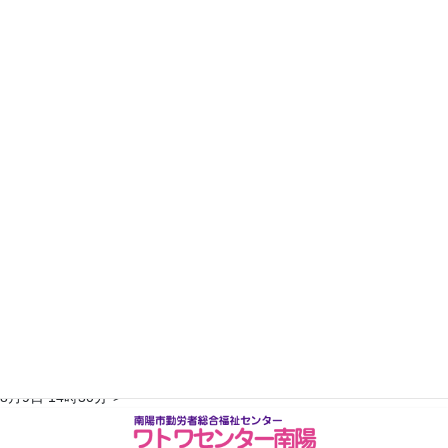
19
20
21
22
23
24
25
26
27
28
29
30
31
2023年4月
日
月
火
水
木
金
土
1
2
3
4
5
6
7
8
9
10
11
12
13
14
15
16
17
18
19
20
21
22
23
24
25
26
27
28
29
30
翌月へ >>
※予約状況は平日のみ更新されます。随時変更がありますので、詳しく
はお電話にてご確認ください。TEL：0238-47-6445最終更新：2026年
コ
ナ
8月9日 14時30分">
ン
ビ
テ
ゲ