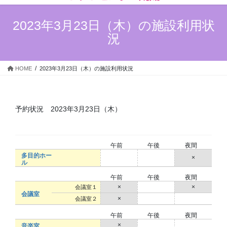
ン
ー
ツ
シ
2023年3月23日（木）の施設利用状
へ
ョ
況
ス
ン
キ
に
ッ
移
HOME
2023年3月23日（木）の施設利用状況
プ
動
予約状況 2023年3月23日（木）
午前
午後
夜間
多目的ホー
○
○
×
ル
午前
午後
夜間
×
○
×
会議室１
会議室
×
○
○
会議室２
午前
午後
夜間
×
○
○
音楽室