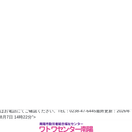
19
20
21
22
23
24
25
26
27
28
29
30
31
2023年4月
日
月
火
水
木
金
土
1
2
3
4
5
6
7
8
9
10
11
12
13
14
15
16
17
18
19
20
21
22
23
24
25
26
27
28
29
30
翌月へ >>
※予約状況は平日のみ更新されます。随時変更がありますので、詳しく
はお電話にてご確認ください。TEL：0238-47-6445最終更新：2026年
コ
ナ
8月7日 14時22分">
ン
ビ
テ
ゲ