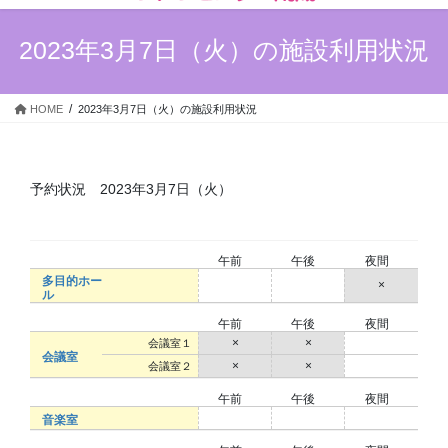
ン
ー
ツ
シ
2023年3月7日（火）の施設利用状況
へ
ョ
ス
ン
キ
に
HOME
2023年3月7日（火）の施設利用状況
ッ
移
プ
動
予約状況 2023年3月7日（火）
午前
午後
夜間
多目的ホー
○
○
×
ル
午前
午後
夜間
×
×
○
会議室１
会議室
×
×
○
会議室２
午前
午後
夜間
○
○
○
音楽室