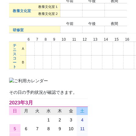
午前
午後
夜間
○
○
○
教養文化室１
教養文化室
○
○
○
教養文化室２
午前
午後
夜間
○
○
○
研修室
6
7
8
9
10
11
12
13
14
15
16
テ
○
○
○
○
○
○
○
○
○
○
○
A
ニ
ス
コ
○
○
○
○
○
○
○
○
○
○
○
ー
B
ト
その日の予約状況が確認できます。
2023年3月
日
月
火
水
木
金
土
1
2
3
4
5
6
7
8
9
10
11