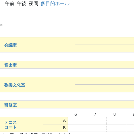
午前
午後
夜間
多目的ホール
×
会議室
音楽室
教養文化室
研修室
6
7
8
A
○
○
○
テニス
コート
B
○
○
○