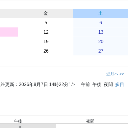
金
土
5
6
12
13
19
20
26
27
翌月へ >>
2026年8月7日 14時22分" />
午前
午後
夜間
多目
午後
夜間
×
○