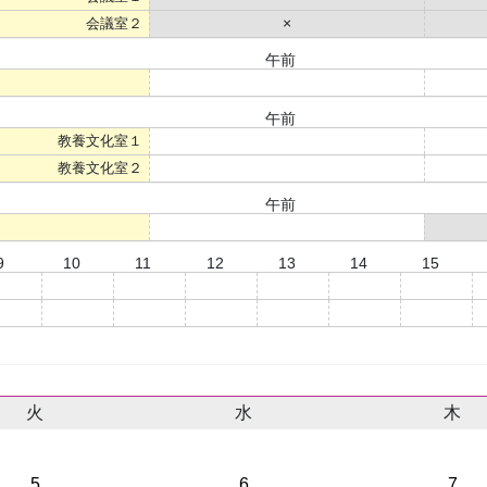
会議室２
×
午前
○
午前
教養文化室１
○
教養文化室２
○
午前
○
9
10
11
12
13
14
15
○
○
○
○
○
○
○
○
○
○
○
○
○
○
火
水
木
5
6
7