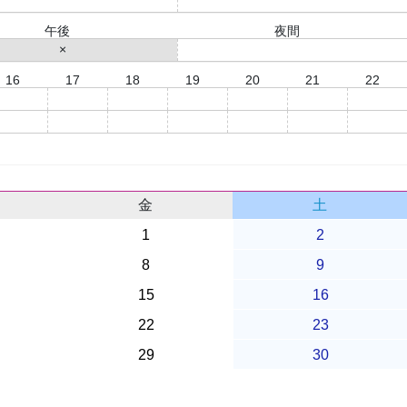
○
○
午後
夜間
×
○
16
17
18
19
20
21
22
○
○
○
×
×
○
○
○
○
○
×
×
○
○
金
土
1
2
8
9
15
16
22
23
29
30