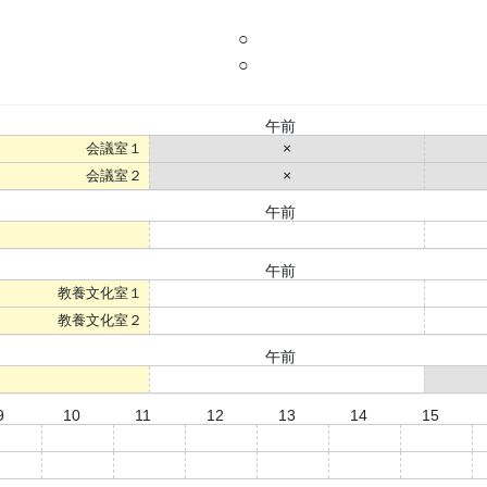
○
○
午前
会議室１
×
会議室２
×
午前
○
午前
教養文化室１
○
教養文化室２
○
午前
○
9
10
11
12
13
14
15
○
○
○
○
○
○
○
○
○
○
○
○
○
○