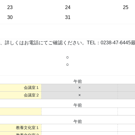
23
24
25
30
31
お電話にてご確認ください。TEL：0238-47-6445最終更新：
○
○
午前
会議室１
×
会議室２
×
午前
○
午前
教養文化室１
○