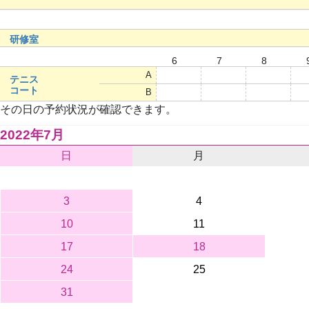
研修室
6
7
8
A
○
○
○
テニス
コート
B
○
○
○
その日の予約状況が確認できます。
2022年7月
日
月
3
4
10
11
17
18
24
25
31