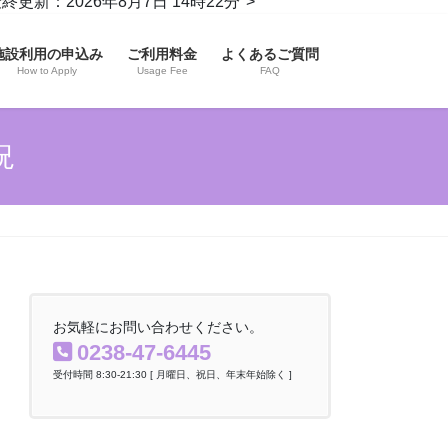
コ
ナ
：2026年8月7日 14時22分">
ン
ビ
テ
ゲ
施設利用の申込み
ご利用料金
よくあるご質問
ン
ー
How to Apply
Usage Fee
FAQ
ツ
シ
へ
ョ
ス
ン
況
キ
に
ッ
移
プ
動
お気軽にお問い合わせください。
0238-47-6445
受付時間 8:30-21:30 [ 月曜日、祝日、年末年始除く ]