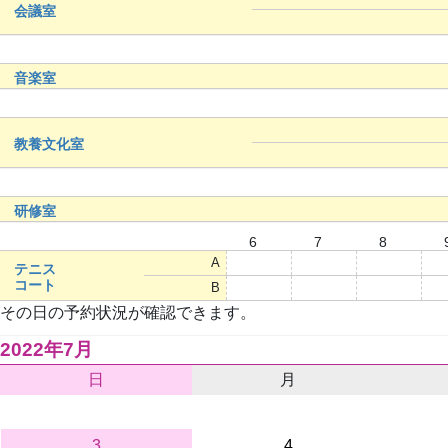
会議室
音楽室
教養文化室
研修室
6
7
8
A
○
○
○
テニス
コート
B
○
○
○
その日の予約状況が確認できます。
2022年7月
日
月
3
4