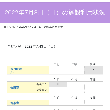
ン
ー
ツ
シ
2022年7月3日（日）の施設利用状況
へ
ョ
ス
ン
キ
に
HOME
2022年7月3日（日）の施設利用状況
ッ
移
プ
動
予約状況 2022年7月3日（日）
午前
午後
夜間
多目的ホー
○
○
×
ル
午前
午後
夜間
×
○
○
会議室１
会議室
○
○
○
会議室２
午前
午後
夜間
○
○
○
音楽室