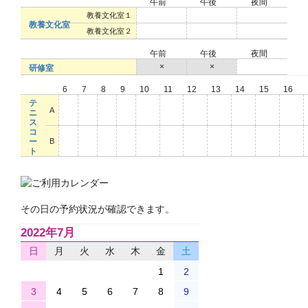
午前
午後
夜間
○
○
○
教養文化室１
教養文化室
○
○
○
教養文化室２
午前
午後
夜間
×
×
○
研修室
6
7
8
9
10
11
12
13
14
15
16
テ
○
○
○
○
○
○
○
○
○
○
○
A
ニ
ス
コ
○
○
○
○
○
○
○
○
○
○
○
ー
B
ト
その日の予約状況が確認できます。
2022年7月
日
月
火
水
木
金
土
1
2
3
4
5
6
7
8
9