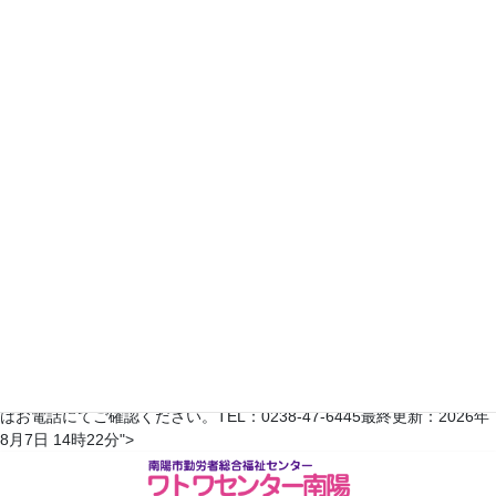
17
18
19
20
21
22
23
24
25
26
27
28
29
30
31
2022年8月
日
月
火
水
木
金
土
1
2
3
4
5
6
7
8
9
10
11
12
13
14
15
16
17
18
19
20
21
22
23
24
25
26
27
28
29
30
31
翌月へ >>
※予約状況は平日のみ更新されます。随時変更がありますので、詳しく
はお電話にてご確認ください。TEL：0238-47-6445最終更新：2026年
コ
ナ
8月7日 14時22分">
ン
ビ
テ
ゲ