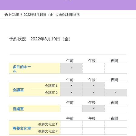
キ
に
ッ
移
HOME
2022年8月19日（金）の施設利用状況
プ
動
予約状況 2022年8月19日（金）
午前
午後
夜間
多目的ホー
×
○
○
ル
午前
午後
夜間
×
×
○
会議室１
会議室
×
×
×
会議室２
午前
午後
夜間
○
×
○
音楽室
午前
午後
夜間
○
○
○
教養文化室１
教養文化室
○
○
○
教養文化室２