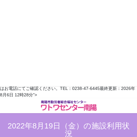
2022年9月
日
月
火
水
木
金
土
1
2
3
4
5
6
7
8
9
10
11
12
13
14
15
16
17
18
19
20
21
22
23
24
25
26
27
28
29
30
翌月へ >>
※予約状況は平日のみ更新されます。随時変更がありますので、詳しく
はお電話にてご確認ください。TEL：0238-47-6445最終更新：2026年
コ
ナ
8月6日 12時28分">
ン
ビ
テ
ゲ
ン
ー
ツ
シ
2022年8月19日（金）の施設利用状
へ
ョ
況
ス
ン