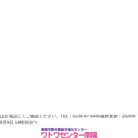
19
20
21
22
23
24
25
26
27
28
29
30
2022年7月
日
月
火
水
木
金
土
1
2
3
4
5
6
7
8
9
10
11
12
13
14
15
16
17
18
19
20
21
22
23
24
25
26
27
28
29
30
31
翌月へ >>
※予約状況は平日のみ更新されます。随時変更がありますので、詳しく
はお電話にてご確認ください。TEL：0238-47-6445最終更新：2026年
コ
ナ
8月9日 14時30分">
ン
ビ
テ
ゲ