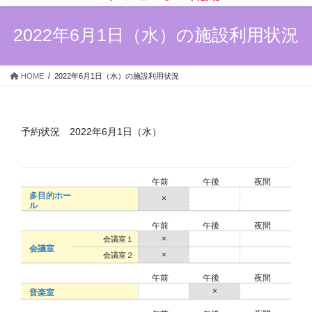
ン
ー
ツ
シ
2022年6月1日（水）の施設利用状況
へ
ョ
ス
ン
キ
に
HOME
2022年6月1日（水）の施設利用状況
ッ
移
プ
動
予約状況 2022年6月1日（水）
午前
午後
夜間
多目的ホー
×
○
○
ル
午前
午後
夜間
×
○
○
会議室１
会議室
×
○
○
会議室２
午前
午後
夜間
○
×
○
音楽室