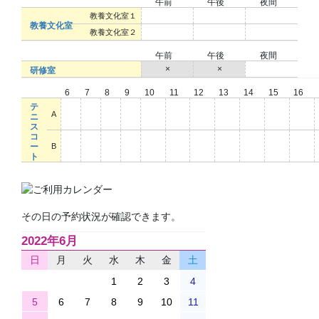
午前
午後
夜間
○
○
○
教養文化室１
教養文化室
○
○
○
教養文化室２
午前
午後
夜間
×
×
○
研修室
6
7
8
9
10
11
12
13
14
15
16
テ
○
○
○
○
○
○
○
○
○
○
○
A
ニ
ス
コ
○
○
○
○
○
○
○
○
○
○
○
ー
B
ト
その日の予約状況が確認できます。
2022年6月
日
月
火
水
木
金
土
1
2
3
4
5
6
7
8
9
10
11