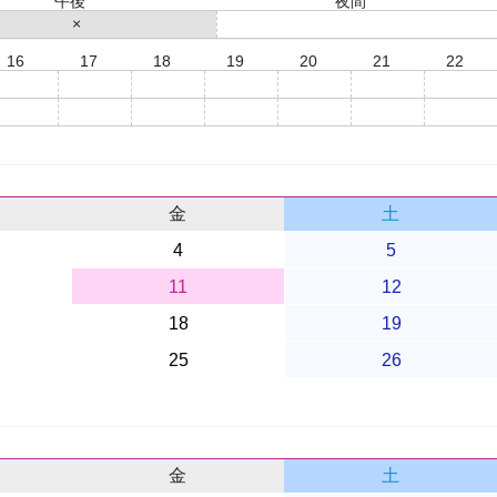
午後
夜間
×
○
16
17
18
19
20
21
22
○
○
○
○
○
○
○
○
○
○
○
○
○
○
金
土
4
5
11
12
18
19
25
26
金
土