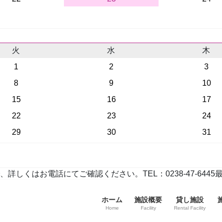
火
水
木
1
2
3
8
9
10
15
16
17
22
23
24
29
30
31
お電話にてご確認ください。TEL：0238-47-6445最終更新
ホーム
施設概要
貸し施設
Home
Facility
Rental Facility