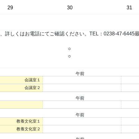
29
30
31
お電話にてご確認ください。TEL：0238-47-6445最終更新：
○
○
午前
会議室１
○
会議室２
○
午前
○
午前
教養文化室１
○
教養文化室２
○