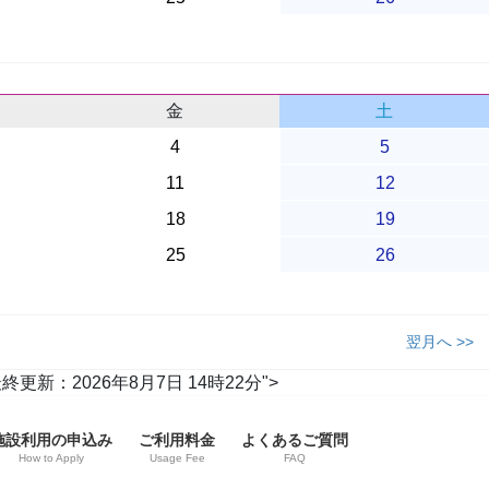
金
土
4
5
11
12
18
19
25
26
翌月へ >>
コ
ナ
：2026年8月7日 14時22分">
ン
ビ
テ
ゲ
施設利用の申込み
ご利用料金
よくあるご質問
ン
ー
How to Apply
Usage Fee
FAQ
ツ
シ