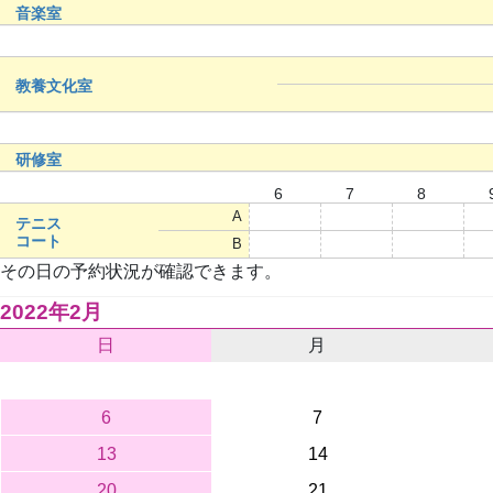
音楽室
教養文化室
研修室
6
7
8
A
○
○
○
テニス
コート
B
○
○
○
その日の予約状況が確認できます。
2022年2月
日
月
6
7
13
14
20
21