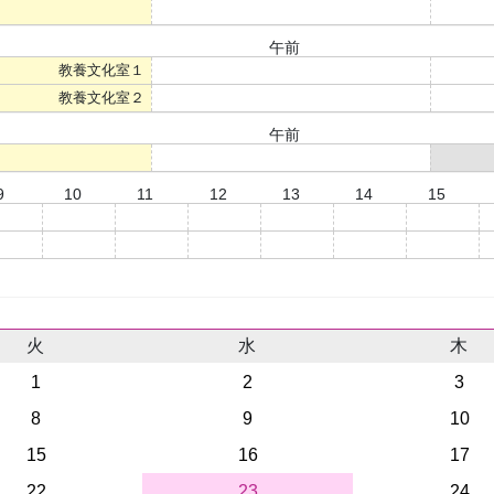
○
午前
教養文化室１
○
教養文化室２
○
午前
○
9
10
11
12
13
14
15
○
○
○
○
○
○
○
○
○
○
○
○
○
○
火
水
木
1
2
3
8
9
10
15
16
17
22
23
24