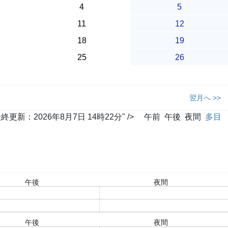
4
5
11
12
18
19
25
26
翌月へ >>
2026年8月7日 14時22分" />
午前
午後
夜間
多目
午後
夜間
○
○
○
○
午後
夜間