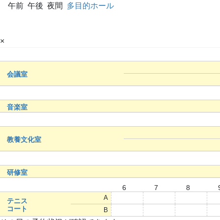
午前
午後
夜間
多目的ホール
×
会議室
音楽室
教養文化室
研修室
6
7
8
A
○
○
○
テニス
コート
B
○
○
○