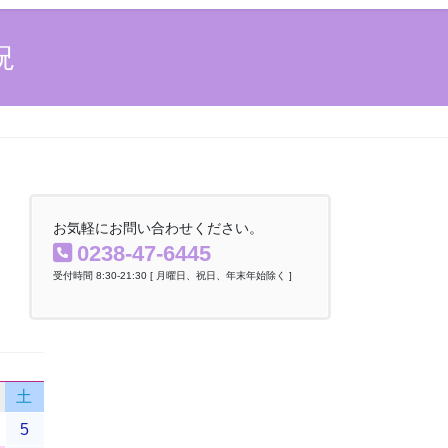
へ
ョ
ス
ン
況
キ
に
ッ
移
プ
動
お気軽にお問い合わせください。
0238-47-6445
受付時間 8:30-21:30 [ 月曜日、祝日、年末年始除く ]
土
5