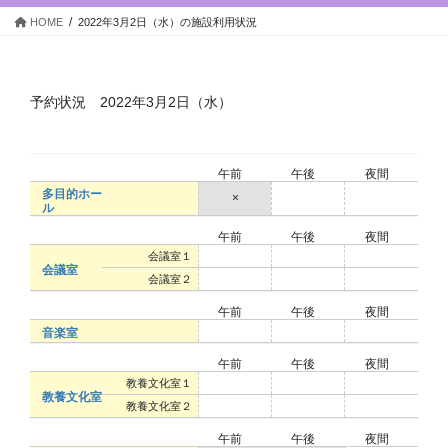
キ
に
HOME
2022年3月2日（水）の施設利用状況
ッ
移
プ
動
予約状況 2022年3月2日（水）
午前
午後
夜間
多目的ホー
×
○
○
ル
午前
午後
夜間
○
○
○
会議室１
会議室
○
○
○
会議室２
午前
午後
夜間
○
○
○
音楽室
午前
午後
夜間
○
○
○
教養文化室１
教養文化室
○
○
○
教養文化室２
午前
午後
夜間