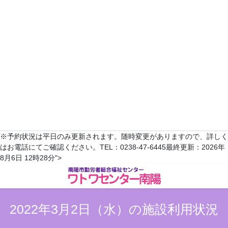
2022年4月
日
月
火
水
木
金
土
1
2
3
4
5
6
7
8
9
10
11
12
13
14
15
16
17
18
19
20
21
22
23
24
25
26
27
28
29
30
翌月へ >>
※予約状況は平日のみ更新されます。随時変更がありますので、詳しく
はお電話にてご確認ください。TEL：0238-47-6445最終更新：2026年
コ
ナ
8月6日 12時28分">
ン
ビ
テ
ゲ
ン
ー
ツ
シ
2022年3月2日（水）の施設利用状況
へ
ョ
ス
ン