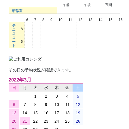
午前
午後
夜間
○
○
○
研修室
6
7
8
9
10
11
12
13
14
15
16
テ
○
○
○
○
○
○
○
○
○
○
○
A
ニ
ス
コ
○
○
○
○
○
○
○
○
○
○
○
ー
B
ト
その日の予約状況が確認できます。
2022年3月
日
月
火
水
木
金
土
1
2
3
4
5
6
7
8
9
10
11
12
13
14
15
16
17
18
19
20
21
22
23
24
25
26