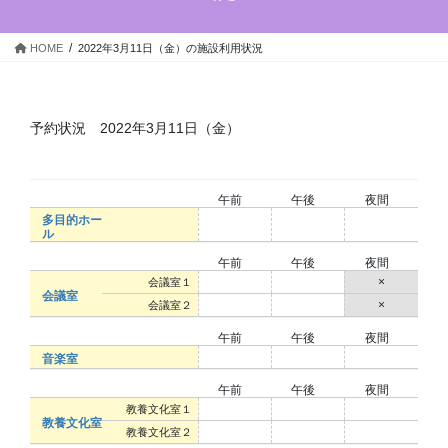
キ
に
ッ
移
HOME
2022年3月11日（金）の施設利用状況
プ
動
予約状況 2022年3月11日（金）
午前
午後
夜間
多目的ホー
○
○
○
ル
午前
午後
夜間
○
○
×
会議室１
会議室
○
○
×
会議室２
午前
午後
夜間
○
○
○
音楽室
午前
午後
夜間
○
○
○
教養文化室１
教養文化室
○
○
○
教養文化室２