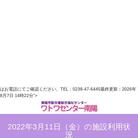
2022年4月
日
月
火
水
木
金
土
1
2
3
4
5
6
7
8
9
10
11
12
13
14
15
16
17
18
19
20
21
22
23
24
25
26
27
28
29
30
翌月へ >>
※予約状況は平日のみ更新されます。随時変更がありますので、詳しく
はお電話にてご確認ください。TEL：0238-47-6445最終更新：2026年
コ
ナ
8月7日 14時22分">
ン
ビ
テ
ゲ
ン
ー
ツ
シ
2022年3月11日（金）の施設利用状
へ
ョ
況
ス
ン