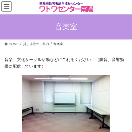
コ
ナ
ン
ビ
テ
ゲ
ン
ー
音楽室
ツ
シ
へ
ョ
ス
ン
HOME
貸し施設のご案内
音楽室
キ
に
ッ
移
プ
動
音楽、文化サークル活動などにご利用ください。（防音、音響効
果に配慮しています）