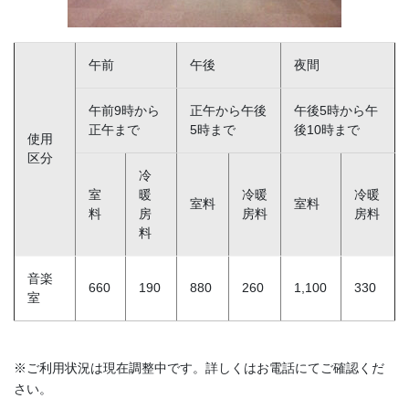
午前
午後
夜間
午前9時から
正午から午後
午後5時から午
正午まで
5時まで
後10時まで
使用
区分
冷
室
暖
冷暖
冷暖
室料
室料
料
房
房料
房料
料
音楽
660
190
880
260
1,100
330
室
※ご利用状況は現在調整中です。詳しくはお電話にてご確認くだ
さい。