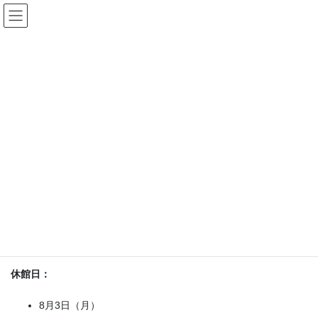
コ
ナ
ン
ビ
テ
ゲ
ン
ー
お知らせ
ツ
シ
へ
ョ
ス
ン
HOME
お知らせ
令和8年8月の休館日
キ
に
ッ
移
プ
動
2026年8月1日
/ 最終更新日時 :
2026年8月1日
お知らせ
令和8年8月の休館日
日頃より当貸館施設をご利用いただき、誠にありがとうございま
す。8月の休館日について、下記の通りお知らせいたします。
休館日：
8月3日（月）