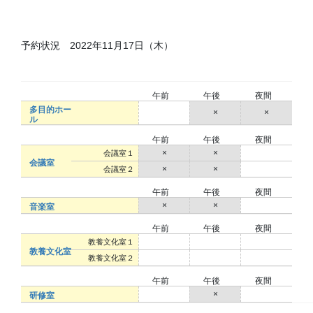
予約状況 2022年11月17日（木）
午前
午後
夜間
多目的ホー
○
×
×
ル
午前
午後
夜間
×
×
○
会議室１
会議室
×
×
○
会議室２
午前
午後
夜間
×
×
○
音楽室
午前
午後
夜間
○
○
○
教養文化室１
教養文化室
○
○
○
教養文化室２
午前
午後
夜間
○
×
○
研修室