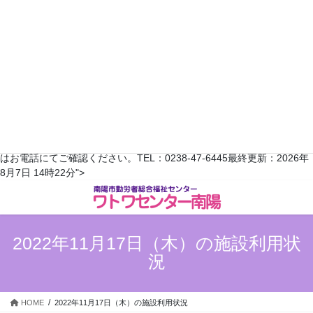
1
2
3
4
5
6
7
8
9
10
11
12
13
14
15
16
17
18
19
20
21
22
23
24
25
26
27
28
29
30
31
翌月へ >>
※予約状況は平日のみ更新されます。随時変更がありますので、詳しく
はお電話にてご確認ください。TEL：0238-47-6445最終更新：2026年
コ
ナ
8月7日 14時22分">
ン
ビ
テ
ゲ
ン
ー
ツ
シ
2022年11月17日（木）の施設利用状
へ
ョ
況
ス
ン
キ
に
ッ
移
HOME
2022年11月17日（木）の施設利用状況
プ
動