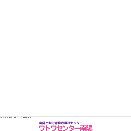
16
17
18
19
20
21
22
23
24
25
26
27
28
29
30
31
2022年11月
日
月
火
水
木
金
土
1
2
3
4
5
6
7
8
9
10
11
12
13
14
15
16
17
18
19
20
21
22
23
24
25
26
27
28
29
30
翌月へ >>
※予約状況は平日のみ更新されます。随時変更がありますので、詳しく
はお電話にてご確認ください。TEL：0238-47-6445最終更新：2026年
コ
ナ
8月7日 14時22分">
ン
ビ
テ
ゲ