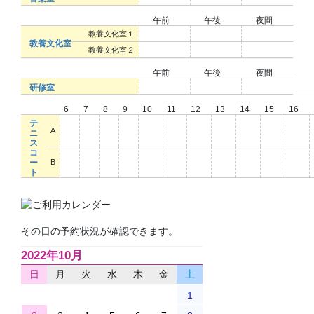
午前
午後
夜間
○
○
○
教養文化室１
教養文化室
○
○
○
教養文化室２
午前
午後
夜間
○
○
○
研修室
6
7
8
9
10
11
12
13
14
15
16
テ
○
○
○
○
○
○
○
○
○
○
○
A
ニ
ス
コ
○
○
○
○
○
○
○
○
○
○
○
ー
B
ト
その日の予約状況が確認できます。
2022年10月
日
月
火
水
木
金
土
1