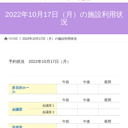
ン
ー
ツ
シ
2022年10月17日（月）の施設利用状
へ
ョ
況
ス
ン
キ
に
ッ
移
HOME
2022年10月17日（月）の施設利用状況
プ
動
予約状況 2022年10月17日（月）
午前
午後
夜間
多目的ホー
○
○
○
ル
午前
午後
夜間
○
○
○
会議室１
会議室
○
○
○
会議室２
午前
午後
夜間
○
○
○
音楽室