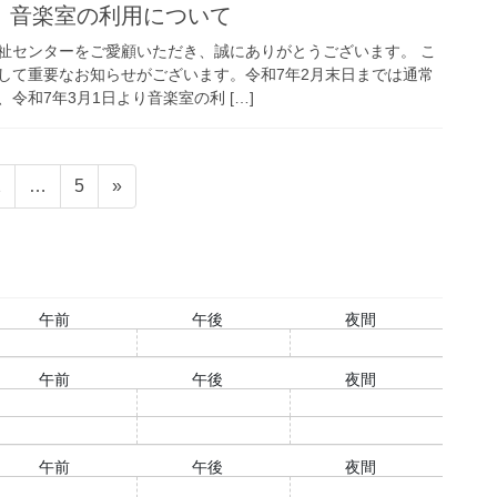
】音楽室の利用について
祉センターをご愛顧いただき、誠にありがとうございます。 こ
して重要なお知らせがございます。令和7年2月末日までは通常
令和7年3月1日より音楽室の利 […]
固
固
2
…
5
»
定
定
ペ
ペ
ー
ー
ジ
ジ
午前
午後
夜間
○
○
○
午前
午後
夜間
○
○
○
○
○
○
午前
午後
夜間
○
○
○