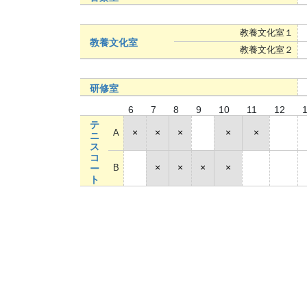
教養文化室１
教養文化室
教養文化室２
研修室
6
7
8
9
10
11
12
テ
A
×
×
×
○
×
×
○
ニ
ス
コ
B
×
×
×
×
×
×
○
ー
ト