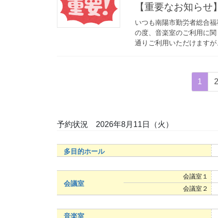
【重要なお知らせ
いつも南陽市勤労者総合福
の度、音楽室のご利用に関
通りご利用いただけますが、
投
固
1
稿
定
ペ
ナ
ー
予約状況 2026年8月11日（火）
ビ
ジ
ゲ
多目的ホール
ー
シ
会議室１
会議室
ョ
会議室２
ン
音楽室