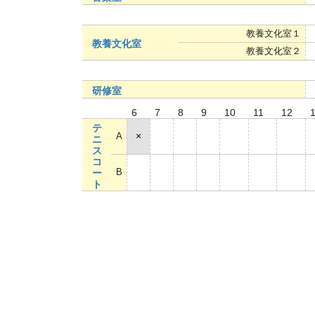
教養文化室１
教養文化室
教養文化室２
研修室
6
7
8
9
10
11
12
テ
A
×
○
○
○
○
○
○
ニ
ス
コ
B
×
○
○
○
○
○
○
ー
ト