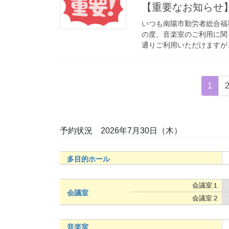
【重要なお知らせ
いつも南陽市勤労者総合福
の度、音楽室のご利用に関
通りご利用いただけますが、
投
固
1
稿
定
ペ
ナ
ー
予約状況 2026年7月30日（木）
ビ
ジ
ゲ
多目的ホール
ー
シ
会議室１
会議室
ョ
会議室２
ン
音楽室