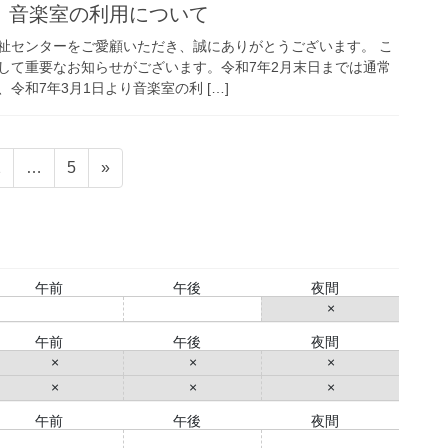
】音楽室の利用について
祉センターをご愛顧いただき、誠にありがとうございます。 こ
して重要なお知らせがございます。令和7年2月末日までは通常
令和7年3月1日より音楽室の利 […]
固
固
2
…
5
»
定
定
ペ
ペ
ー
ー
ジ
ジ
午前
午後
夜間
○
○
×
午前
午後
夜間
×
×
×
×
×
×
午前
午後
夜間
○
○
○