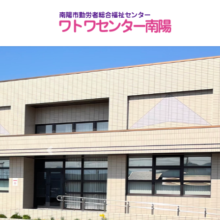
コ
ナ
ン
ビ
テ
ゲ
ン
ー
ツ
シ
へ
ョ
ス
ン
キ
に
ッ
移
プ
動
Previous