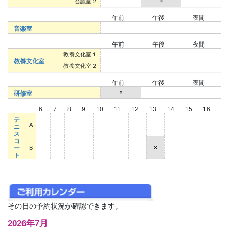
○
×
○
会議室２
午前
午後
夜間
○
○
○
音楽室
午前
午後
夜間
○
○
○
教養文化室１
教養文化室
○
○
○
教養文化室２
午前
午後
夜間
×
○
○
研修室
6
7
8
9
10
11
12
13
14
15
16
1
テ
○
○
○
○
○
○
○
○
○
○
○
○
A
ニ
ス
コ
○
○
○
○
○
○
○
×
○
○
○
○
ー
B
ト
その日の予約状況が確認できます。
2026年7月