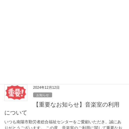
（月） 8月24日（月） 8 […]
2026年3月8日
お知らせ
3月10日(火)より、テニスコートの
利用を開始します。
例年よりも積雪が多く閉鎖していたテニスコートですが、スタッ
フによる懸命の除雪作業の結果、雪融けを早めることができ、利
用を開始できる状態になりました。 つきましては、令和8年3月10
日(火)から使用・予約を開始致します。 […]
2024年12月12日
お知らせ
【重要なお知らせ】音楽室の利用
について
いつも南陽市勤労者総合福祉センターをご愛顧いただき、誠にあ
りがとうございます。 この度、音楽室のご利用に関して重要なお