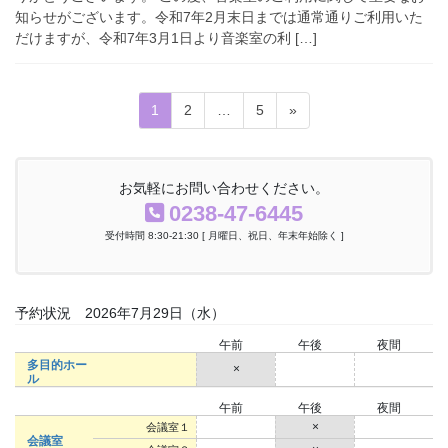
知らせがございます。令和7年2月末日までは通常通りご利用いた
だけますが、令和7年3月1日より音楽室の利 […]
投
固
固
固
1
2
…
5
»
稿
定
定
定
ペ
ペ
ペ
ナ
ー
ー
ー
お気軽にお問い合わせください。
ビ
ジ
ジ
ジ
0238-47-6445
ゲ
受付時間 8:30-21:30 [ 月曜日、祝日、年末年始除く ]
ー
シ
ョ
予約状況 2026年7月29日（水）
ン
午前
午後
夜間
多目的ホー
×
○
○
ル
午前
午後
夜間
○
×
○
会議室１
会議室