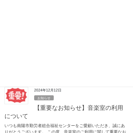
（月） 8月24日（月） 8 […]
2026年3月8日
お知らせ
3月10日(火)より、テニスコートの
利用を開始します。
例年よりも積雪が多く閉鎖していたテニスコートですが、スタッ
フによる懸命の除雪作業の結果、雪融けを早めることができ、利
用を開始できる状態になりました。 つきましては、令和8年3月10
日(火)から使用・予約を開始致します。 […]
2024年12月12日
お知らせ
【重要なお知らせ】音楽室の利用
について
いつも南陽市勤労者総合福祉センターをご愛顧いただき、誠にあ
りがとうございます。 この度、音楽室のご利用に関して重要なお