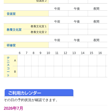
○
○
○
会議室２
午前
午後
夜間
○
○
○
音楽室
午前
午後
夜間
○
○
○
教養文化室１
教養文化室
○
○
○
教養文化室２
午前
午後
夜間
○
○
○
研修室
6
7
8
9
10
11
12
13
14
15
16
1
テ
○
○
○
○
○
○
○
○
○
○
○
○
A
ニ
ス
コ
○
○
○
○
○
○
○
○
○
○
○
○
ー
B
ト
その日の予約状況が確認できます。
2026年7月