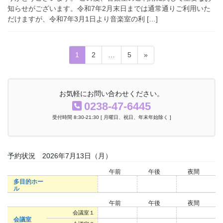
知らせがございます。令和7年2月末日までは通常通りご利用いた
だけますが、令和7年3月1日より音楽室の利 […]
投
固
固
固
1
2
…
5
»
稿
定
定
定
ペ
ペ
ペ
ナ
ー
ー
ー
お気軽にお問い合わせください。
ビ
ジ
ジ
ジ
0238-47-6445
ゲ
受付時間 8:30-21:30 [ 月曜日、祝日、年末年始除く ]
ー
シ
ョ
予約状況 2026年7月13日（月）
ン
午前
午後
夜間
多目的ホー
○
○
○
ル
午前
午後
夜間
○
○
○
会議室１
会議室